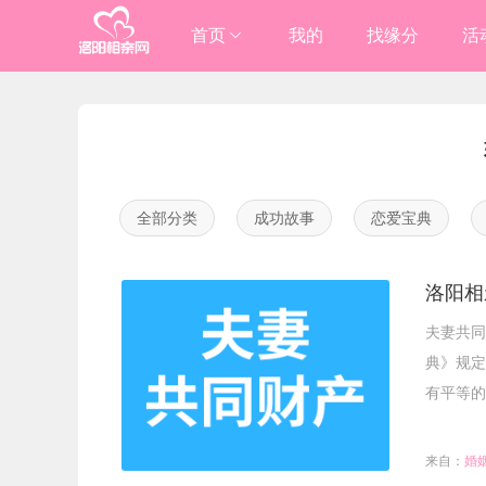
首页
我的
找缘分
活
进入总站
洛阳

伊川/嵩县

全部分类
成功故事
恋爱宝典
洛阳相
夫妻共同
典》规定
有平等的
来自：
婚