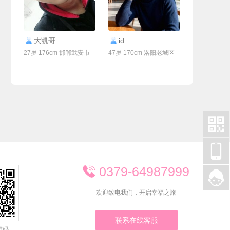
联系Ta
联系Ta
大凯哥
id:
27岁 176cm 邯郸武安市
47岁 170cm 洛阳老城区


0379-64987999


欢迎致电我们，开启幸福之旅
联系在线客服
维码