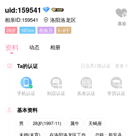
uid:159541
相亲ID:159541
洛阳洛龙区

28岁
167cm
检验员
5~8千
资料
动态
相册
Ta的认证

已点亮1项认证 更多








手机认证
到店认证
实名认证
学历认证
基本资料

男
28岁(1997-11)
属牛
天蝎座
未婚(未育)
在洛阳洛龙区工作
户籍：新安县