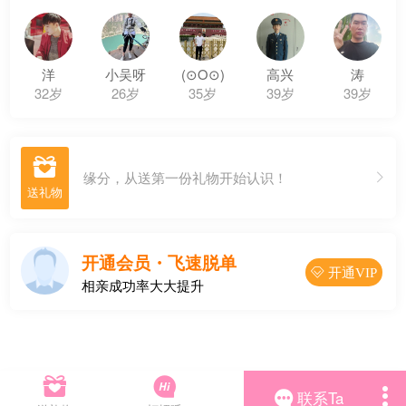
洋
小吴呀
(⊙O⊙)
高兴
涛
32岁
26岁
35岁
39岁
39岁

缘分，从送第一份礼物开始认识！
开通会员・飞速脱单
 开通VIP
相亲成功率大大提升



联系Ta
