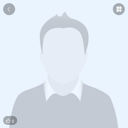


0
