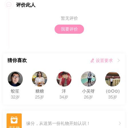
评价此人

暂无评价
我要评价
猜你喜欢
 设置要求

蛟笙
糖糖
洋
小吴呀
(⊙O⊙)
32岁
25岁
34岁
26岁
35岁

缘分，从送第一份礼物开始认识！