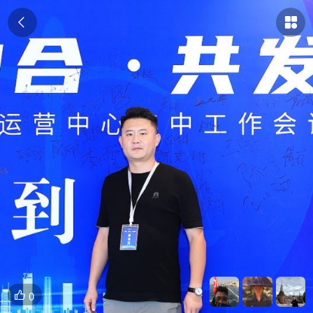


0
