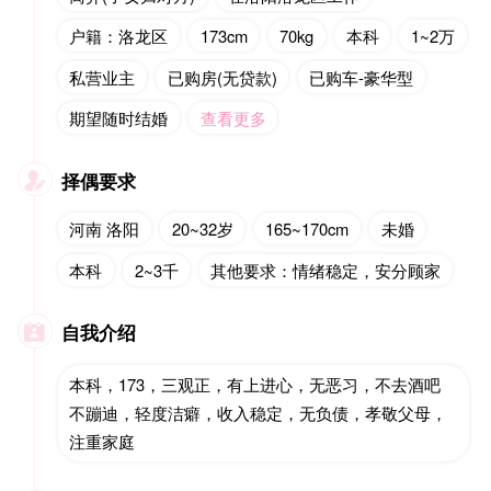
户籍：洛龙区
173cm
70kg
本科
1~2万
私营业主
已购房(无贷款)
已购车-豪华型
期望随时结婚
查看更多
择偶要求

河南 洛阳
20~32岁
165~170cm
未婚
本科
2~3千
其他要求：情绪稳定，安分顾家
自我介绍

本科，173，三观正，有上进心，无恶习，不去酒吧
不蹦迪，轻度洁癖，收入稳定，无负债，孝敬父母，
注重家庭