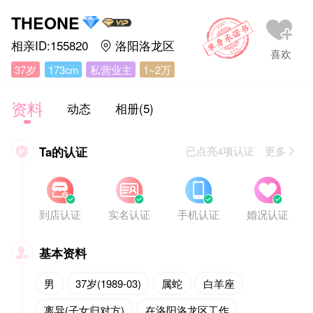
THEONE
相亲ID:155820
洛阳洛龙区

37岁
173cm
私营业主
1~2万
资料
动态
相册(5)
Ta的认证

已点亮4项认证 更多








到店认证
实名认证
手机认证
婚况认证
基本资料

男
37岁(1989-03)
属蛇
白羊座
离异(子女归对方)
在洛阳洛龙区工作