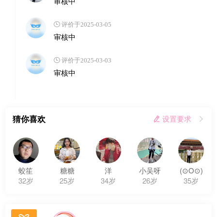
审核中
 评价于2025-03-05
审核中
 评价于2025-03-03
审核中
猜你喜欢
 设置要求

蛟笙
糖糖
洋
小吴呀
(⊙O⊙)
32岁
25岁
34岁
26岁
35岁