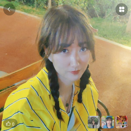


0
