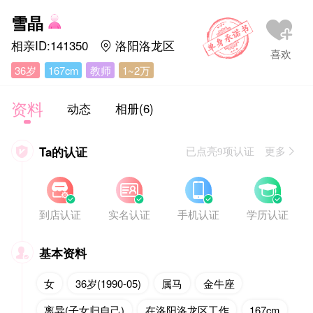
雪晶
相亲ID:141350
洛阳洛龙区

36岁
167cm
教师
1~2万
资料
动态
相册(6)
Ta的认证

已点亮9项认证 更多








到店认证
实名认证
手机认证
学历认证
基本资料

女
36岁(1990-05)
属马
金牛座
离异(子女归自己)
在洛阳洛龙区工作
167cm