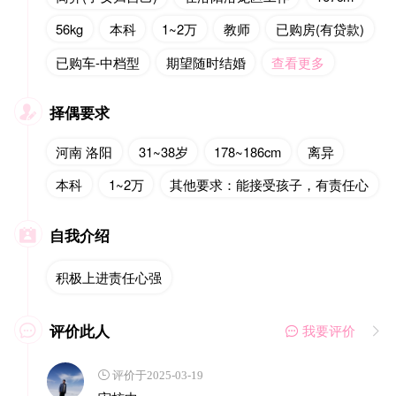
56kg
本科
1~2万
教师
已购房(有贷款)
已购车-中档型
期望随时结婚
查看更多
择偶要求

河南 洛阳
31~38岁
178~186cm
离异
本科
1~2万
其他要求：能接受孩子，有责任心
自我介绍

积极上进责任心强
评价此人

 我要评价

 评价于2025-03-19