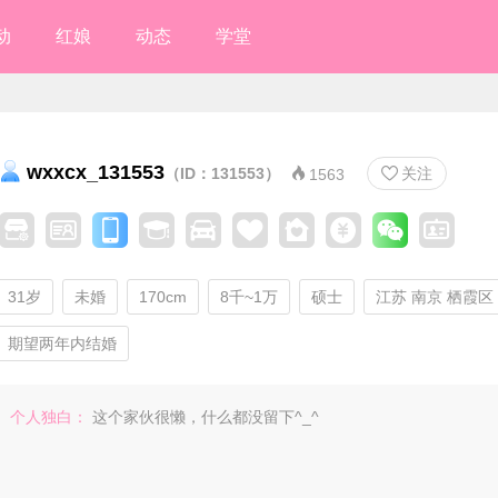
动
红娘
动态
学堂
wxxcx_131553
（ID：131553）
关注


1563
31岁
未婚
170cm
8千~1万
硕士
江苏 南京 栖霞区
期望两年内结婚
个人独白：
这个家伙很懒，什么都没留下^_^