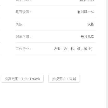
是否饮酒：
有时喝一些
民族：
汉族
锻炼习惯：
每月几次
工作行业：
农业（农、林、牧、渔业）
身高范围：
156~170cm
婚况要求：
未婚