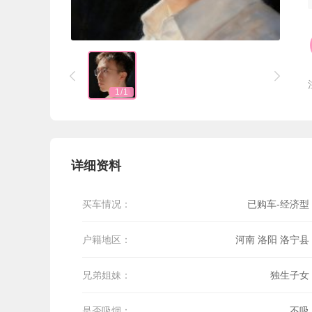


1
/
1
详细资料
买车情况：
已购车-经济型
户籍地区：
河南 洛阳 洛宁县
兄弟姐妹：
独生子女
是否吸烟：
不吸