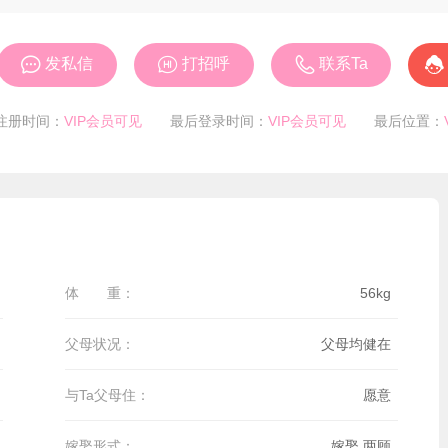




发私信
打招呼
联系Ta
注册时间：
VIP会员可见
最后登录时间：
VIP会员可见
最后位置：
体 重：
56kg
父母状况：
父母均健在
与Ta父母住：
愿意
嫁娶形式：
嫁娶,两顾