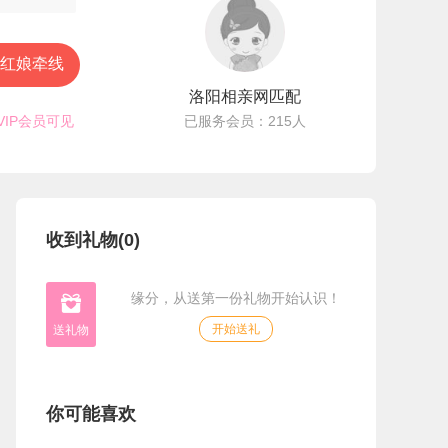
红娘牵线
洛阳相亲网匹配
VIP会员可见
已服务会员：215人
收到礼物(0)
缘分，从送第一份礼物开始认识！

开始送礼
你可能喜欢