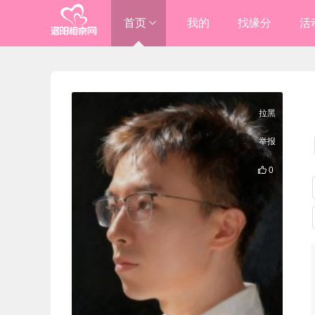
首页
我的
找缘分
活
进入总站
洛阳

拉黑
伊川/嵩县

举报

0