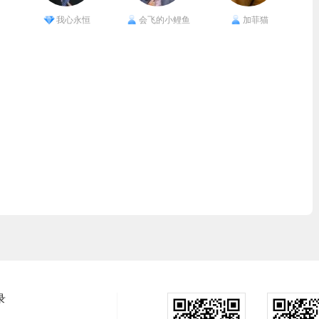
我心永恒
会飞的小鲤鱼
加菲猫
录