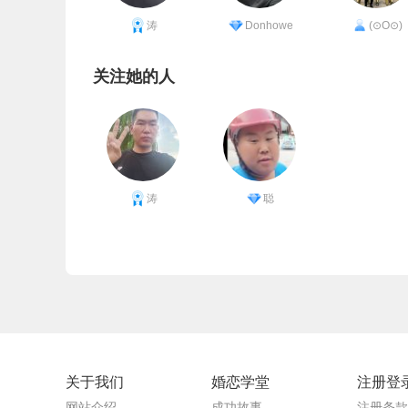
涛
Donhowe
(⊙O⊙)
关注她的人
涛
聪
关于我们
婚恋学堂
注册登
网站介绍
成功故事
注册条款