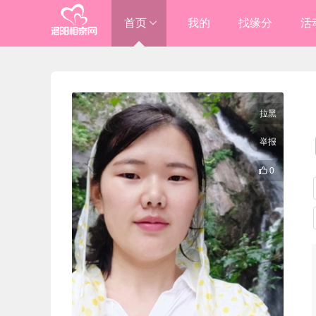
首页
我的
找缘分
活
进入总站
洛阳

拉黑
伊川/嵩县

举报

0