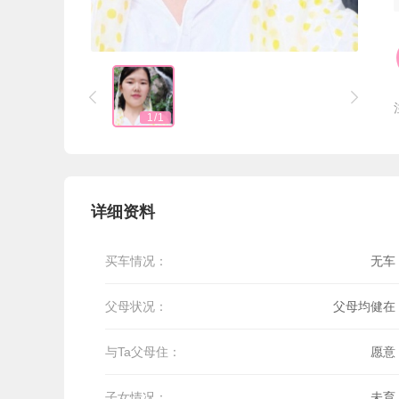


1
/
1
详细资料
买车情况：
无车
父母状况：
父母均健在
与Ta父母住：
愿意
子女情况：
未育