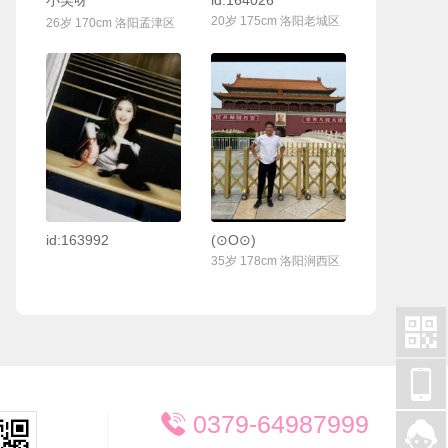
小吴呀
id:164026
20岁 175cm 洛阳老城区
26岁 170cm 洛阳孟津区
联系Ta
联系Ta
id:163992
(⊙O⊙)
35岁 178cm 洛阳涧西区


0379-64987999

