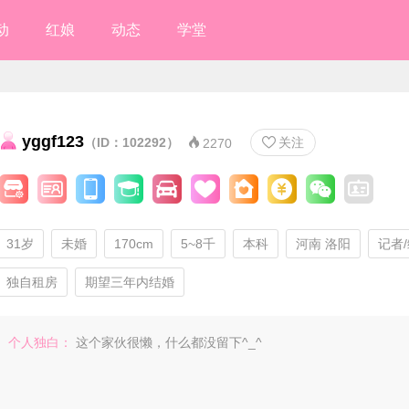
动
红娘
动态
学堂
yggf123
（ID：102292）
关注


2270
31岁
未婚
170cm
5~8千
本科
河南 洛阳
记者
独自租房
期望三年内结婚
个人独白：
这个家伙很懒，什么都没留下^_^