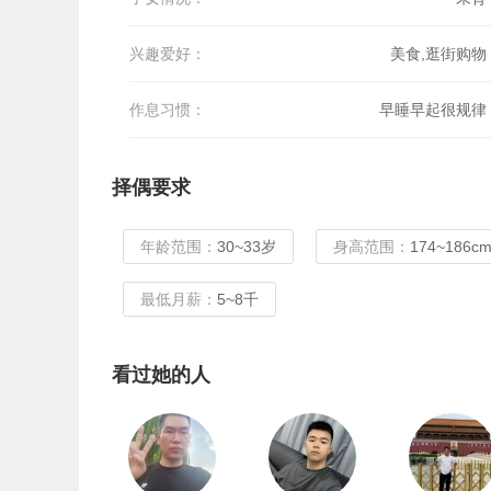
兴趣爱好：
美食,逛街购物
作息习惯：
早睡早起很规律
择偶要求
年龄范围：
30~33岁
身高范围：
174~186c
最低月薪：
5~8千
看过她的人