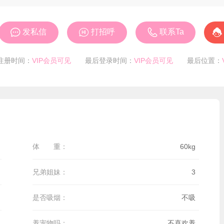




发私信
打招呼
联系Ta
注册时间：
VIP会员可见
最后登录时间：
VIP会员可见
最后位置：
体 重：
60kg
兄弟姐妹：
3
是否吸烟：
不吸
养宠物吗：
不喜欢养