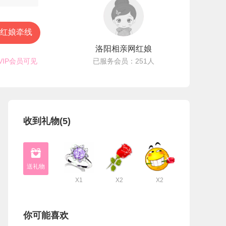
红娘牵线
洛阳相亲网红娘
VIP会员可见
已服务会员：251人
收到礼物(5)

X1
X2
X2
你可能喜欢