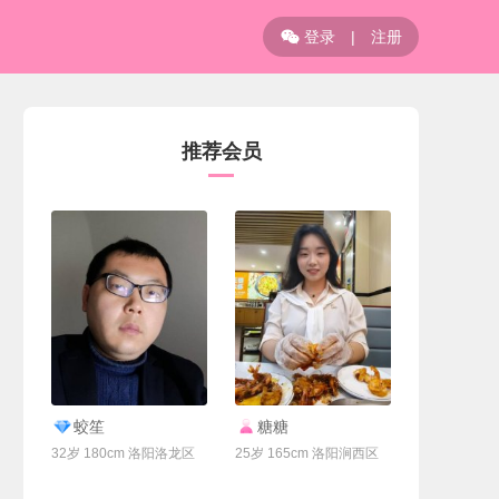
登录
|
注册

推荐会员
联系Ta
联系Ta
蛟笙
糖糖
32岁 180cm 洛阳洛龙区
25岁 165cm 洛阳涧西区