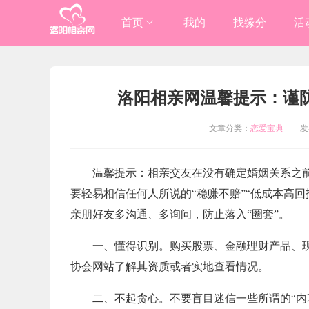
首页
我的
找缘分
活
进入总站
洛阳相亲网温馨提示：谨
洛阳

文章分类：
恋爱宝典
发布时
伊川/嵩县

温馨提示：相亲交友在没有确定婚姻关系之
要轻易相信任何人所说的“稳赚不赔”“低成本高
亲朋好友多沟通、多询问，防止落入“圈套”。
一、懂得识别。购买股票、金融理财产品、
协会网站了解其资质或者实地查看情况。
二、不起贪心。不要盲目迷信一些所谓的“内幕