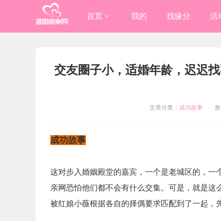
首页
我的
找缘分
活
进入总站
交友圈子小，适婚年龄，迟迟找
洛阳

伊川/嵩县

文章分类：
成功故事
发布时
成功故事
这对步入婚姻殿堂的嘉宾，一个是老城区的，一
亲网恐怕他们都不会有什么交集。可是，就是这
被红娘小薇根据各自的择偶要求匹配到了一起，