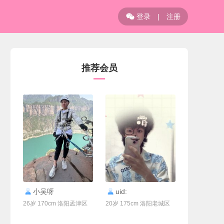
登录
|
注册

推荐会员
联系Ta
联系Ta
小吴呀
uid:
26岁 170cm 洛阳孟津区
20岁 175cm 洛阳老城区