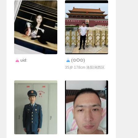
联系Ta
联系Ta
uid:
(⊙O⊙)
35岁 178cm 洛阳涧西区