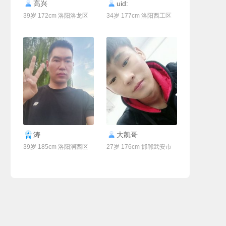
联系Ta
联系Ta
高兴
uid:
39岁 172cm 洛阳洛龙区
34岁 177cm 洛阳西工区
联系Ta
联系Ta
涛
大凯哥
39岁 185cm 洛阳涧西区
27岁 176cm 邯郸武安市