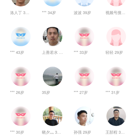
洛人丁 30岁
*** 34岁
波波 39岁
视频号搜索不到 28岁
*** 43岁
上善若水 38岁
*** 33岁
轻轻 29岁
*** 26岁
35岁
*** 27岁
*** 31岁
*** 30岁
晓夕灬 36岁
孙强 29岁
王郚程 31岁