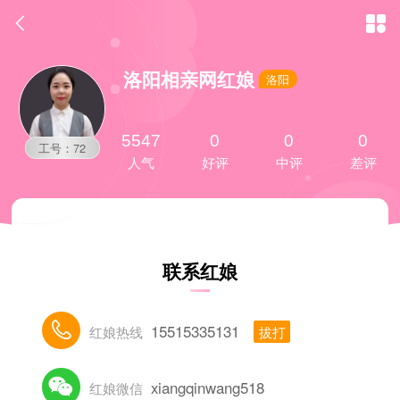


洛阳相亲网红娘
洛阳
5547
0
0
0
工号：72
人气
好评
中评
差评
联系红娘

15515335131
红娘热线
拔打

xiangqinwang518
红娘微信